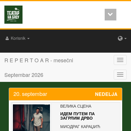
Korisnik
R E P E R T O A R - mesečni
Toggl
navig
Septembar 2026
Toggl
navig
20.
septembar
NEDELJA
ВЕЛИКА СЦЕНА
ИДЕМ ПУТЕМ ПА
ЗАГРЛИМ ДРВО
МИОДРАГ КАРАЏИЋ