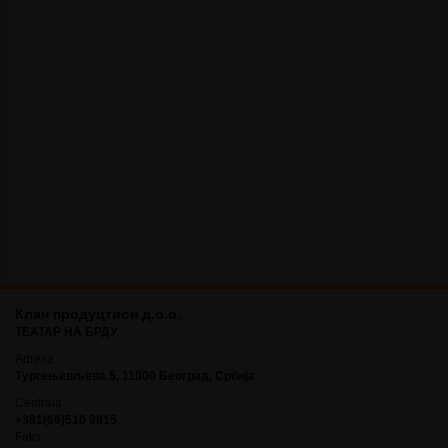
Клан продуцтион д.о.о.
ТЕАТАР НА БРДУ
Adresa
Тургењевљева 5, 11000 Београд, Србија
Centrala
+381(66)510 9815
Faks