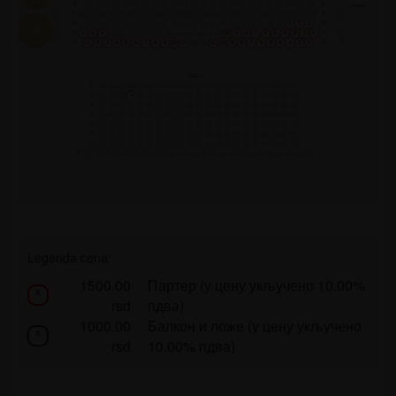
8
8
1
2
3
4
5
6
7
8
9
10
11
12
12
11
10
9
8
7
6
5
4
3
2
1
levo
desno
7
7
9
9
1
2
3
4
5
6
7
8
9
10
11
12
13
12
11
10
9
8
7
6
5
4
3
2
1
8
8
10
10
1
2
3
4
5
6
7
8
9
10
11
12
12
11
10
9
8
7
6
5
4
3
2
1
9
9
11
11
1
2
3
4
5
6
7
8
9
10
11
12
13
12
11
10
9
8
7
6
5
4
3
2
1
10
10
12
12
1
2
3
4
5
6
7
8
9
10
11
12
12
11
10
9
8
7
6
5
4
3
2
1
Balkon
1
1
2
3
4
5
6
7
8
9
10
11
12
13
14
15
16
17
18
19
20
21
2
1
2
3
4
5
6
7
8
9
10
11
12
13
14
15
16
17
18
19
20
21
3
1
2
3
4
5
6
7
8
9
10
11
12
13
14
15
16
17
18
19
20
21
4
1
2
3
4
5
6
7
8
9
10
11
12
13
14
15
16
17
18
19
20
21
5
1
2
3
4
5
6
7
8
9
10
11
12
13
14
15
16
17
18
19
20
21
6
1
2
3
4
5
6
7
8
9
10
11
12
13
14
15
16
17
18
19
20
21
7
1
2
3
4
5
6
7
8
9
10
11
12
13
14
15
16
17
18
19
20
21
8
1
2
3
4
5
6
7
8
9
10
11
12
13
14
15
16
17
18
19
20
21
22
23
24
Legenda cena:
1500.00
Партер (у цену укључено 10.00%
x
rsd
пдва)
1000.00
Балкон и ложе (у цену укључено
x
rsd
10.00% пдва)