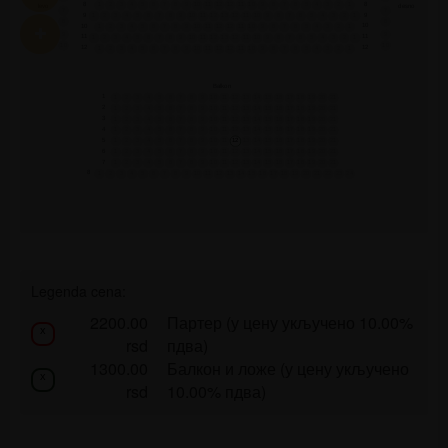
8
8
1
2
3
4
5
6
7
8
9
10
11
12
12
11
10
9
8
7
6
5
4
3
2
1
levo
desno
7
7
9
9
1
2
3
4
5
6
7
8
9
10
11
12
13
12
11
10
9
8
7
6
5
4
3
2
1
8
8
10
10
1
2
3
4
5
6
7
8
9
10
11
12
12
11
10
9
8
7
6
5
4
3
2
1
9
9
11
11
1
2
3
4
5
6
7
8
9
10
11
12
13
12
11
10
9
8
7
6
5
4
3
2
1
10
10
12
12
1
2
3
4
5
6
7
8
9
10
11
12
12
11
10
9
8
7
6
5
4
3
2
1
Balkon
1
1
2
3
4
5
6
7
8
9
10
11
12
13
14
15
16
17
18
19
20
21
2
1
2
3
4
5
6
7
8
9
10
11
12
13
14
15
16
17
18
19
20
21
3
1
2
3
4
5
6
7
8
9
10
11
12
13
14
15
16
17
18
19
20
21
4
1
2
3
4
5
6
7
8
9
10
11
12
13
14
15
16
17
18
19
20
21
5
1
2
3
4
5
6
7
8
9
10
11
12
13
14
15
16
17
18
19
20
21
6
1
2
3
4
5
6
7
8
9
10
11
12
13
14
15
16
17
18
19
20
21
7
1
2
3
4
5
6
7
8
9
10
11
12
13
14
15
16
17
18
19
20
21
8
1
2
3
4
5
6
7
8
9
10
11
12
13
14
15
16
17
18
19
20
21
22
23
24
Legenda cena:
2200.00
Партер (у цену укључено 10.00%
x
rsd
пдва)
1300.00
Балкон и ложе (у цену укључено
x
rsd
10.00% пдва)