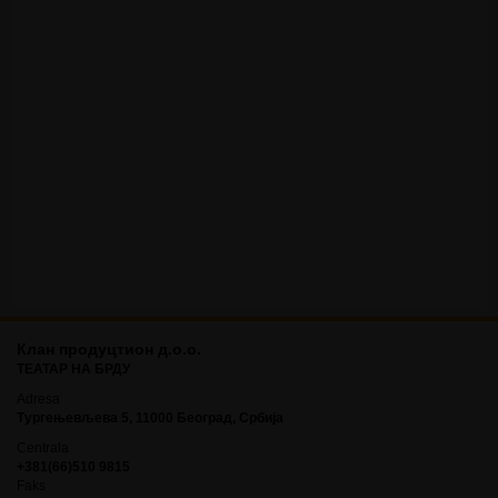
Клан продуцтион д.о.о.
ТЕАТАР НА БРДУ
Adresa
Тургењевљева 5, 11000 Београд, Србија
Centrala
+381(66)510 9815
Faks