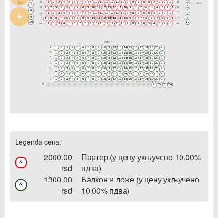
8
8
1
2
3
4
5
6
7
8
9
10
11
12
12
11
10
9
8
7
6
5
4
3
2
1
levo
desno
7
7
9
9
1
2
3
4
5
6
7
8
9
10
11
12
13
12
11
10
9
8
7
6
5
4
3
2
1
8
8
10
10
1
2
3
4
5
6
7
8
9
10
11
12
12
11
10
9
8
7
6
5
4
3
2
1
9
9
11
11
1
2
3
4
5
6
7
8
9
10
11
12
13
12
11
10
9
8
7
6
5
4
3
2
1
10
10
12
12
1
2
3
4
5
6
7
8
9
10
11
12
12
11
10
9
8
7
6
5
4
3
2
1
Balkon
1
1
2
3
4
5
6
7
8
9
10
11
12
13
14
15
16
17
18
19
20
21
2
1
2
3
4
5
6
7
8
9
10
11
12
13
14
15
16
17
18
19
20
21
3
1
2
3
4
5
6
7
8
9
10
11
12
13
14
15
16
17
18
19
20
21
4
1
2
3
4
5
6
7
8
9
10
11
12
13
14
15
16
17
18
19
20
21
5
1
2
3
4
5
6
7
8
9
10
11
12
13
14
15
16
17
18
19
20
21
6
1
2
3
4
5
6
7
8
9
10
11
12
13
14
15
16
17
18
19
20
21
7
1
2
3
4
5
6
7
8
9
10
11
12
13
14
15
16
17
18
19
20
21
8
1
2
3
4
5
6
7
8
9
10
11
12
13
14
15
16
17
18
19
20
21
22
23
24
Legenda cena:
2000.00
Партер (у цену укључено 10.00%
x
rsd
пдва)
1300.00
Балкон и ложе (у цену укључено
x
rsd
10.00% пдва)