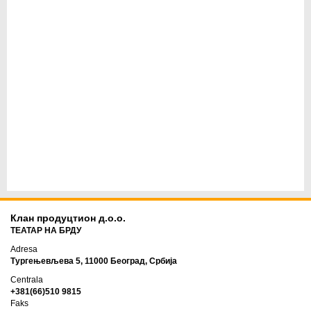
Клан продуцтион д.о.о.
ТЕАТАР НА БРДУ
Adresa
Тургењевљева 5, 11000 Београд, Србија
Centrala
+381(66)510 9815
Faks